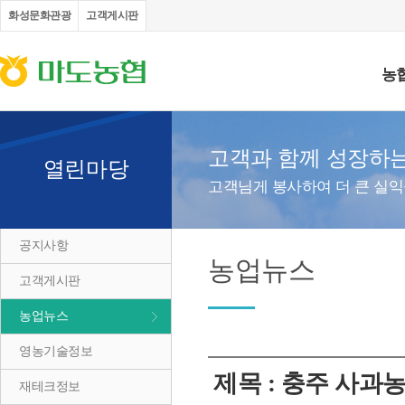
화성문화관광
고객게시판
농
고객과 함께 성장하
열린마당
고객님게 봉사하여 더 큰 실
공지사항
농업뉴스
고객게시판
농업뉴스
영농기술정보
제목 : 충주 사과
재테크정보