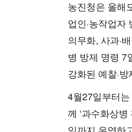
농진청은 올해도
업인·농작업자 
의무화, 사과·배
병 방제 명령 7
강화된 예찰·방
4월27일부터는
께 ‘과수화상병 
일까지 운영하고