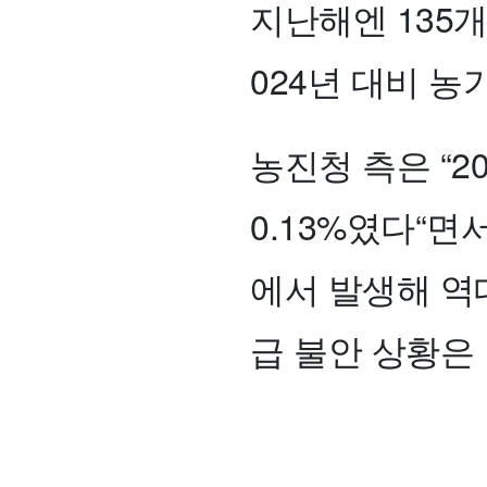
지난해엔 135개
024년 대비 농
농진청 측은 “2
0.13%였다“면
에서 발생해 역대
급 불안 상황은